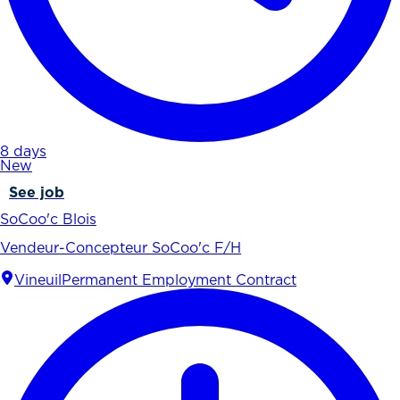
8 days
New
See job
SoCoo'c Blois
Vendeur-Concepteur SoCoo'c F/H
Vineuil
Permanent Employment Contract