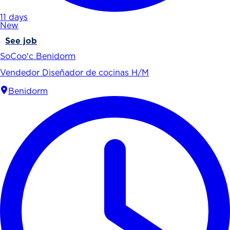
11 days
New
See job
SoCoo'c Benidorm
Vendedor Diseñador de cocinas H/M
Benidorm