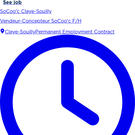
See job
SoCoo'c Claye-Souilly
Vendeur-Concepteur SoCoo'c F/H
Claye-Souilly
Permanent Employment Contract