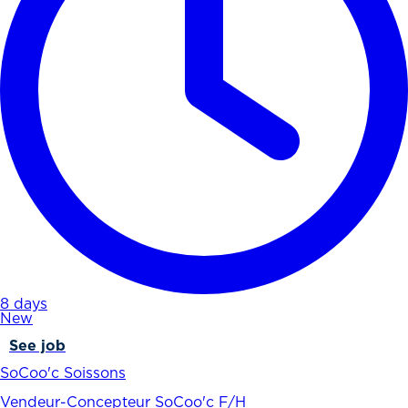
8 days
New
See job
SoCoo'c Soissons
Vendeur-Concepteur SoCoo'c F/H