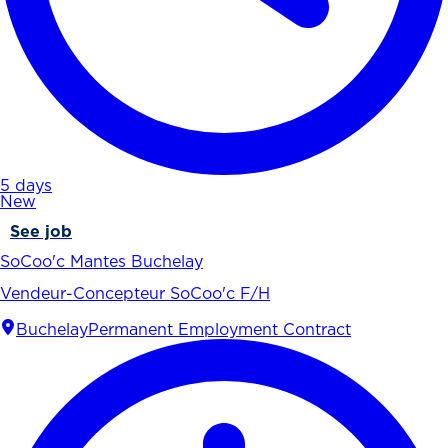
5 days
New
See job
SoCoo'c Mantes Buchelay
Vendeur-Concepteur SoCoo'c F/H
Buchelay
Permanent Employment Contract