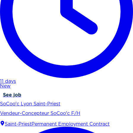
11 days
New
See job
SoCoo'c Lyon Saint-Priest
Vendeur-Concepteur SoCoo'c F/H
Saint-Priest
Permanent Employment Contract