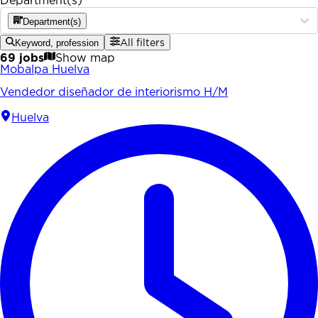
Department(s)
Department(s)
Keyword, profession
All filters
69 jobs
Show map
Mobalpa Huelva
Vendedor diseñador de interiorismo H/M
Huelva