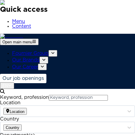
Quick access
Menu
Content
Open main menu
Fournier Group
Our Brands
Our Career
Our job openings
EN
Keyword, profession
Location
Location
Country
Country