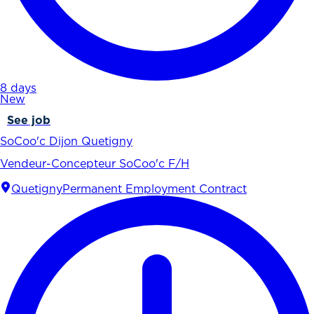
8 days
New
See job
SoCoo'c Dijon Quetigny
Vendeur-Concepteur SoCoo'c F/H
Quetigny
Permanent Employment Contract