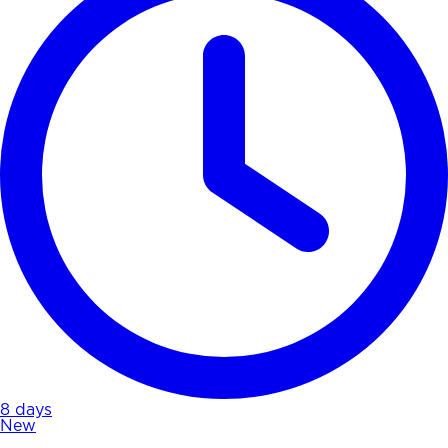
8 days
New