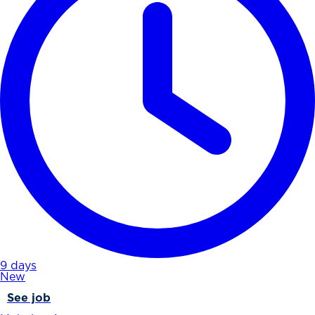
9 days
New
See job