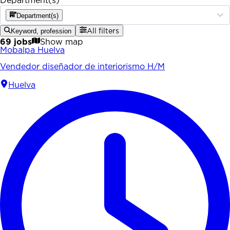
Department(s)
Department(s)
Keyword, profession
All filters
69 jobs
Show map
Mobalpa Huelva
Vendedor diseñador de interiorismo H/M
Huelva