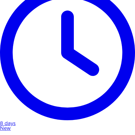
8 days
New