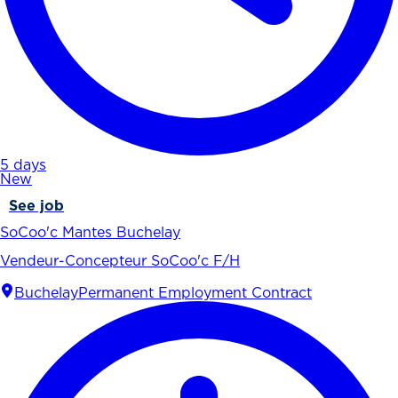
5 days
New
See job
SoCoo'c Mantes Buchelay
Vendeur-Concepteur SoCoo'c F/H
Buchelay
Permanent Employment Contract