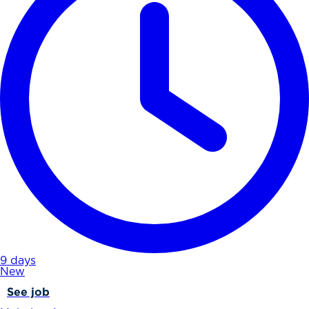
9 days
New
See job