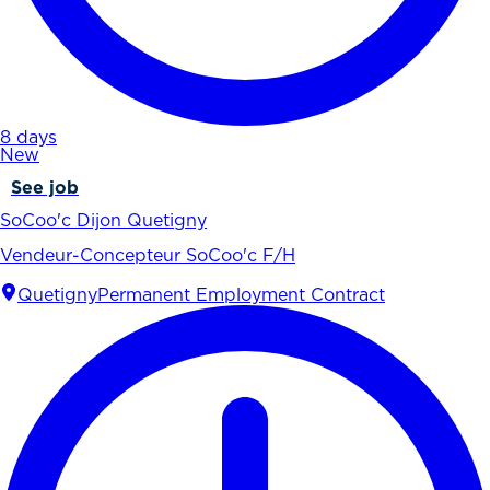
8 days
New
See job
SoCoo'c Dijon Quetigny
Vendeur-Concepteur SoCoo'c F/H
Quetigny
Permanent Employment Contract