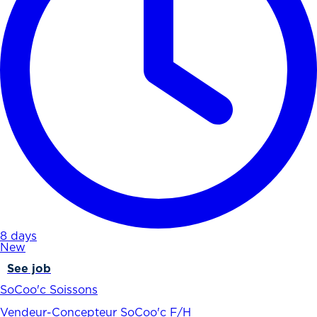
8 days
New
See job
SoCoo'c Soissons
Vendeur-Concepteur SoCoo'c F/H