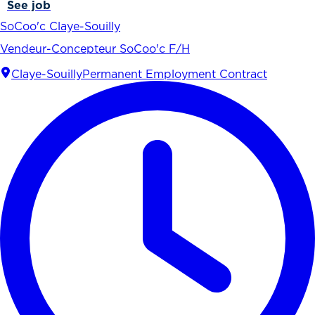
See job
SoCoo'c Claye-Souilly
Vendeur-Concepteur SoCoo'c F/H
Claye-Souilly
Permanent Employment Contract