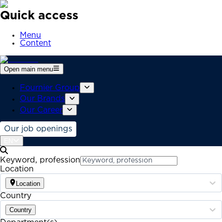
Quick access
Menu
Content
Open main menu
Fournier Group
Our Brands
Our Career
Our job openings
EN
Keyword, profession
Location
Location
Country
Country