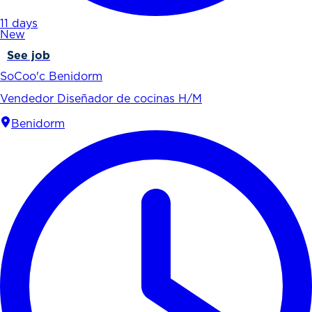
11 days
New
See job
SoCoo'c Benidorm
Vendedor Diseñador de cocinas H/M
Benidorm