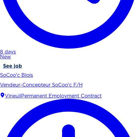
8 days
New
See job
SoCoo'c Blois
Vendeur-Concepteur SoCoo'c F/H
Vineuil
Permanent Employment Contract