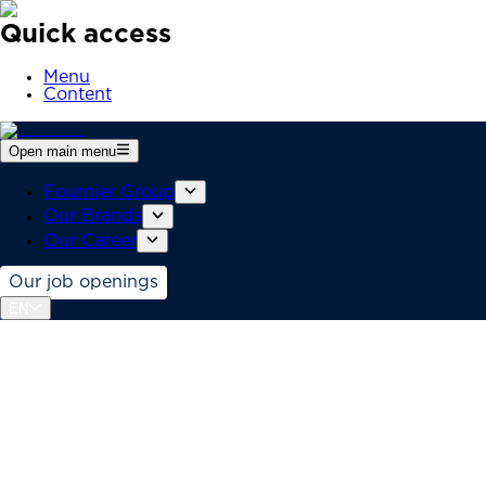
Quick access
Menu
Content
Open main menu
Fournier Group
Our Brands
Our Career
Our job openings
EN