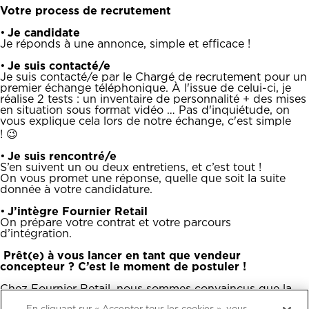
Votre process de recrutement
•
Je candidate
Je réponds à une annonce, simple et efficace !
•
Je suis contacté/e
Je suis contacté/e par le Chargé de recrutement pour un
premier échange téléphonique. À l'issue de celui-ci, je
réalise 2 tests : un inventaire de personnalité + des mises
en situation sous format vidéo … Pas d'inquiétude, on
vous explique cela lors de notre échange, c'est simple
! 😉
•
Je suis rencontré/e
S’en suivent un ou deux entretiens, et c’est tout !
On vous promet une réponse, quelle que soit la suite
donnée à votre candidature.
•
J’intègre Fournier Retail
On prépare votre contrat et votre parcours
d’intégration.
Prêt(e) à vous lancer en tant que vendeur
concepteur ? C’est le moment de postuler !
Chez Fournier Retail, nous sommes convaincus que la
diversité est une richesse. Nous nous engageons à