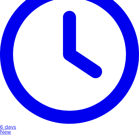
6 days
New