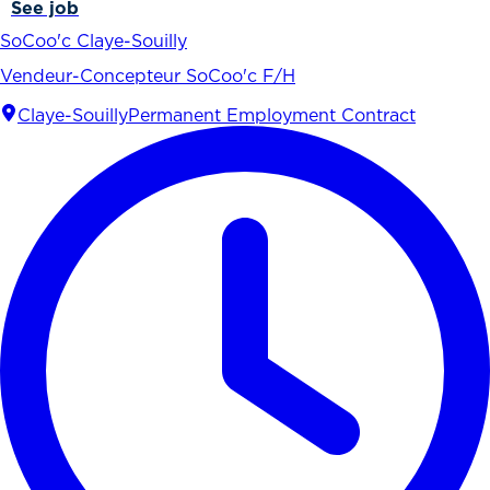
See job
SoCoo'c Claye-Souilly
Vendeur-Concepteur SoCoo'c F/H
Claye-Souilly
Permanent Employment Contract