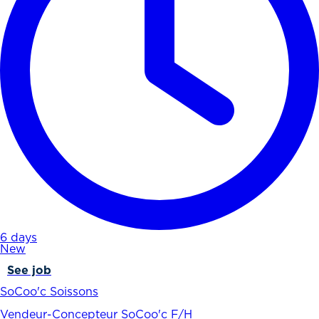
6 days
New
See job
SoCoo'c Soissons
Vendeur-Concepteur SoCoo'c F/H