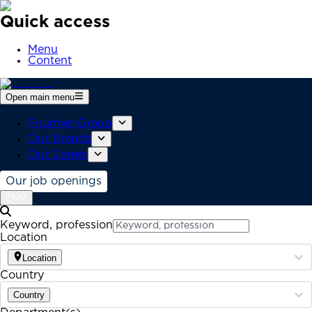
Quick access
Menu
Content
Open main menu
Fournier Group
Our Brands
Our Career
Our job openings
EN
Keyword, profession
Location
Location
Country
Country