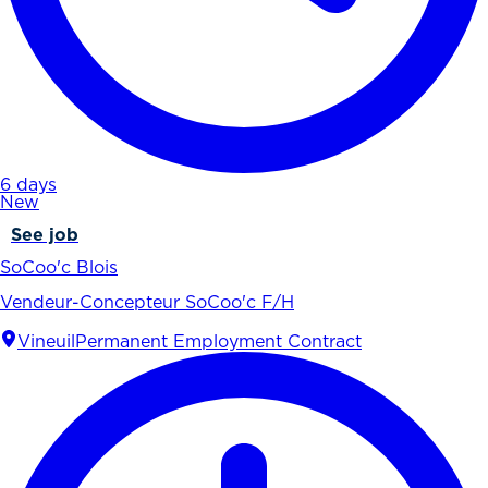
6 days
New
See job
SoCoo'c Blois
Vendeur-Concepteur SoCoo'c F/H
Vineuil
Permanent Employment Contract