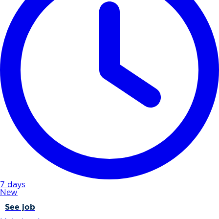
7 days
New
See job