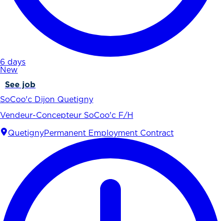
6 days
New
See job
SoCoo'c Dijon Quetigny
Vendeur-Concepteur SoCoo'c F/H
Quetigny
Permanent Employment Contract