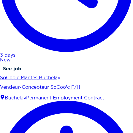
3 days
New
See job
SoCoo'c Mantes Buchelay
Vendeur-Concepteur SoCoo'c F/H
Buchelay
Permanent Employment Contract