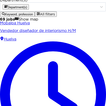
Department(s)
Department(s)
Keyword, profession
All filters
69 jobs
Show map
Mobalpa Huelva
Vendedor diseñador de interiorismo H/M
Huelva