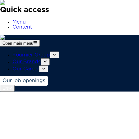
Quick access
Menu
Content
Open main menu
Fournier Group
Our Brands
Our Career
Our job openings
EN