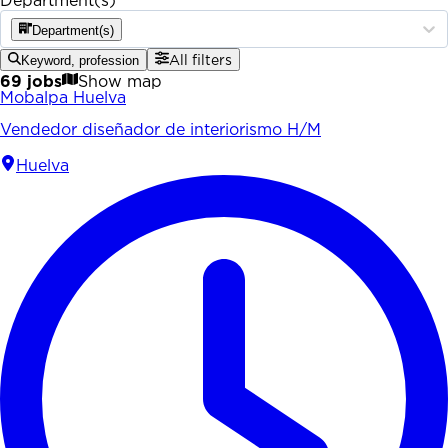
Department(s)
Department(s)
Keyword, profession
All filters
69 jobs
Show map
Mobalpa Huelva
Vendedor diseñador de interiorismo H/M
Huelva