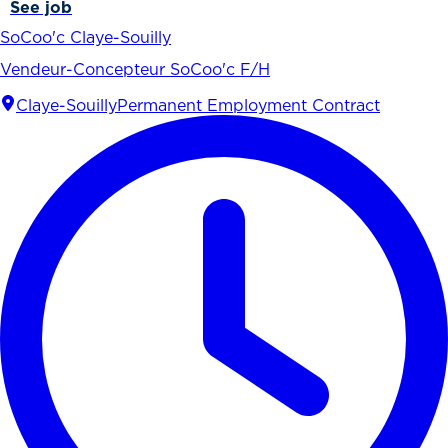
See job
SoCoo'c Claye-Souilly
Vendeur-Concepteur SoCoo'c F/H
Claye-Souilly
Permanent Employment Contract