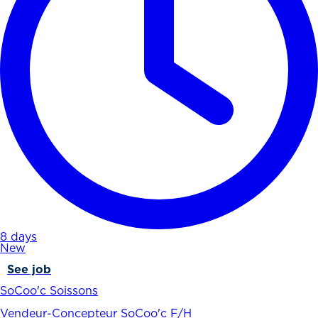
8 days
New
See job
SoCoo'c Soissons
Vendeur-Concepteur SoCoo'c F/H