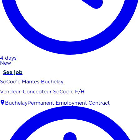
4 days
New
See job
SoCoo'c Mantes Buchelay
Vendeur-Concepteur SoCoo'c F/H
Buchelay
Permanent Employment Contract