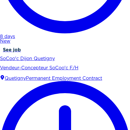
8 days
New
See job
SoCoo'c Dijon Quetigny
Vendeur-Concepteur SoCoo'c F/H
Quetigny
Permanent Employment Contract