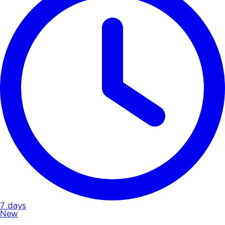
7 days
New