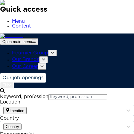
Quick access
Menu
Content
Open main menu
Fournier Group
Our Brands
Our Career
Our job openings
EN
Keyword, profession
Location
Location
Country
Country