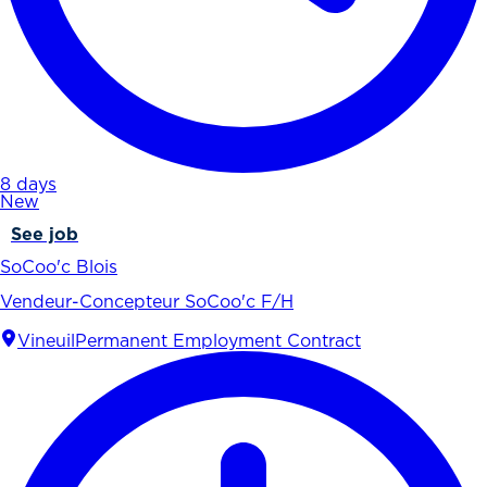
8 days
New
See job
SoCoo'c Blois
Vendeur-Concepteur SoCoo'c F/H
Vineuil
Permanent Employment Contract