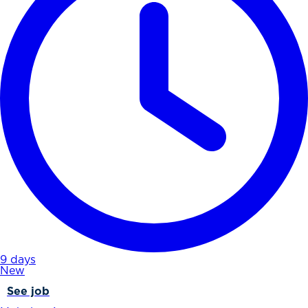
9 days
New
See job