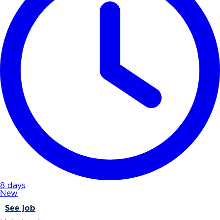
8 days
New
See job