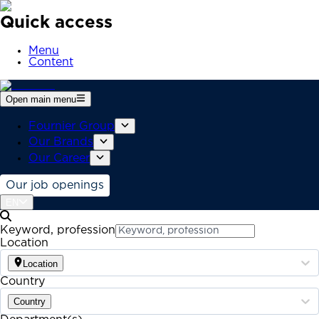
Quick access
Menu
Content
Open main menu
Fournier Group
Our Brands
Our Career
Our job openings
EN
Keyword, profession
Location
Location
Country
Country