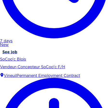
7 days
New
See job
SoCoo'c Blois
Vendeur-Concepteur SoCoo'c F/H
Vineuil
Permanent Employment Contract