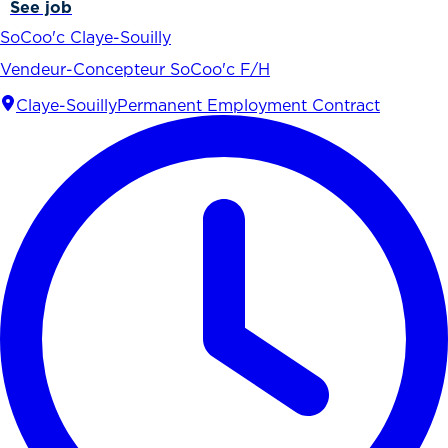
See job
SoCoo'c Claye-Souilly
Vendeur-Concepteur SoCoo'c F/H
Claye-Souilly
Permanent Employment Contract