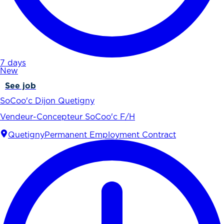
7 days
New
See job
SoCoo'c Dijon Quetigny
Vendeur-Concepteur SoCoo'c F/H
Quetigny
Permanent Employment Contract