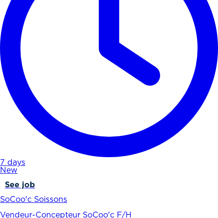
7 days
New
See job
SoCoo'c Soissons
Vendeur-Concepteur SoCoo'c F/H