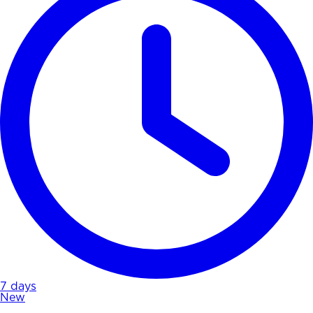
7 days
New