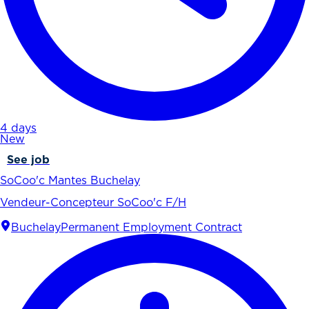
4 days
New
See job
SoCoo'c Mantes Buchelay
Vendeur-Concepteur SoCoo'c F/H
Buchelay
Permanent Employment Contract