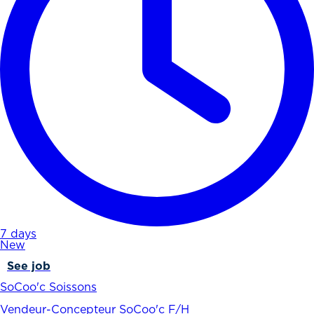
7 days
New
See job
SoCoo'c Soissons
Vendeur-Concepteur SoCoo'c F/H