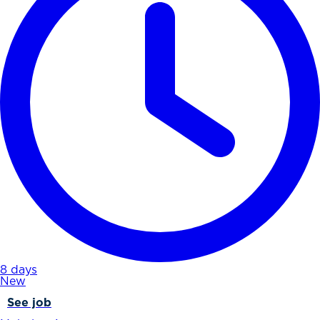
8 days
New
See job