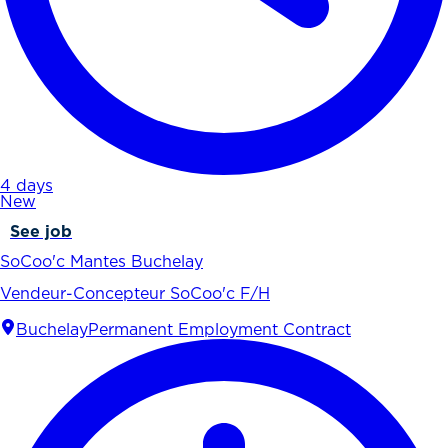
4 days
New
See job
SoCoo'c Mantes Buchelay
Vendeur-Concepteur SoCoo'c F/H
Buchelay
Permanent Employment Contract