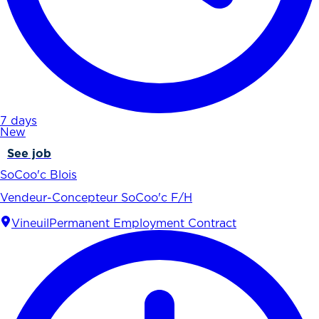
7 days
New
See job
SoCoo'c Blois
Vendeur-Concepteur SoCoo'c F/H
Vineuil
Permanent Employment Contract