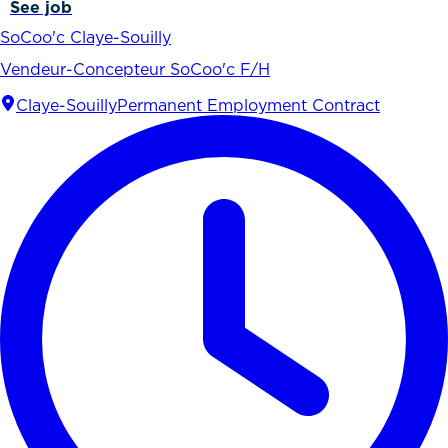
See job
SoCoo'c Claye-Souilly
Vendeur-Concepteur SoCoo'c F/H
Claye-Souilly
Permanent Employment Contract