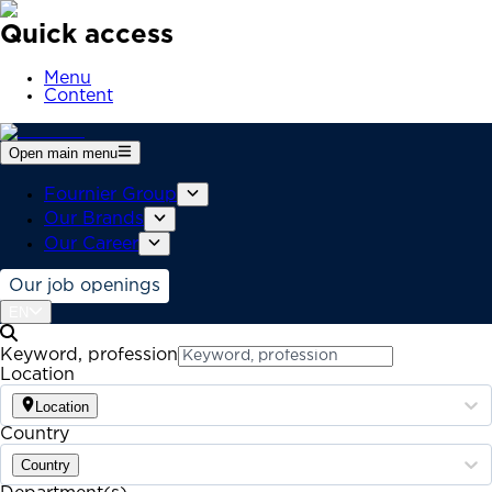
Quick access
Menu
Content
Open main menu
Fournier Group
Our Brands
Our Career
Our job openings
EN
Keyword, profession
Location
Location
Country
Country