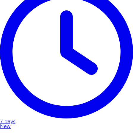
7 days
New