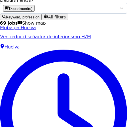
Department(s)
Department(s)
Keyword, profession
All filters
69 jobs
Show map
Mobalpa Huelva
Vendedor diseñador de interiorismo H/M
Huelva