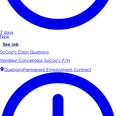
7 days
New
See job
SoCoo'c Dijon Quetigny
Vendeur-Concepteur SoCoo'c F/H
Quetigny
Permanent Employment Contract