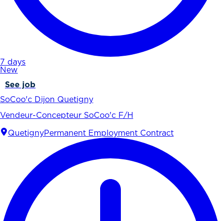
7 days
New
See job
SoCoo'c Dijon Quetigny
Vendeur-Concepteur SoCoo'c F/H
Quetigny
Permanent Employment Contract