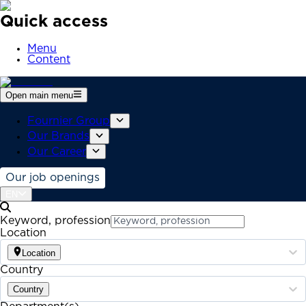
Quick access
Menu
Content
Open main menu
Fournier Group
Our Brands
Our Career
Our job openings
EN
Keyword, profession
Location
Location
Country
Country