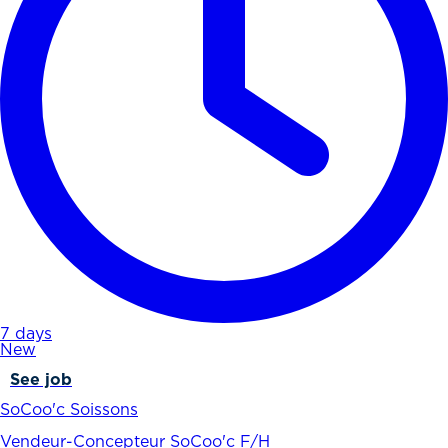
7 days
New
See job
SoCoo'c Soissons
Vendeur-Concepteur SoCoo'c F/H