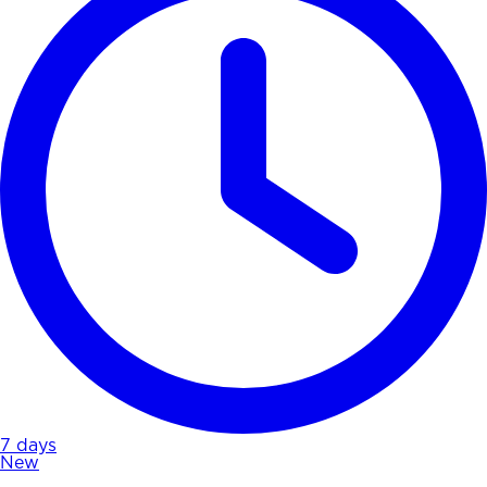
7 days
New