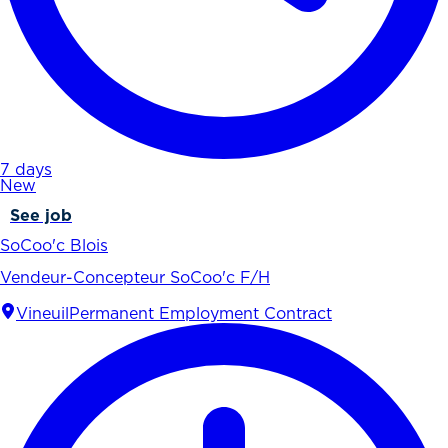
7 days
New
See job
SoCoo'c Blois
Vendeur-Concepteur SoCoo'c F/H
Vineuil
Permanent Employment Contract