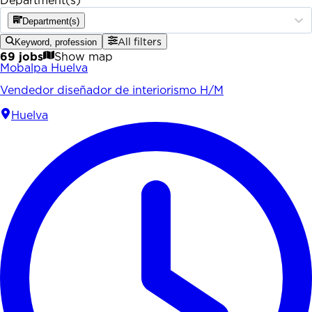
Department(s)
Department(s)
Keyword, profession
All filters
69 jobs
Show map
Mobalpa Huelva
Vendedor diseñador de interiorismo H/M
Huelva