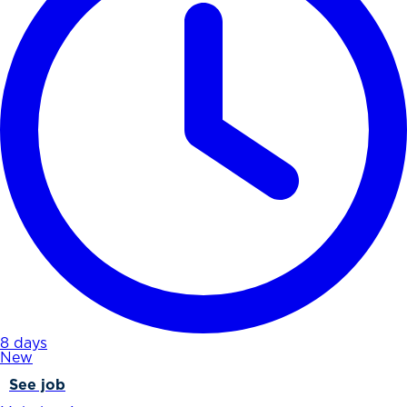
8 days
New
See job