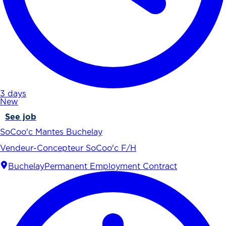
3 days
New
See job
SoCoo'c Mantes Buchelay
Vendeur-Concepteur SoCoo'c F/H
Buchelay
Permanent Employment Contract