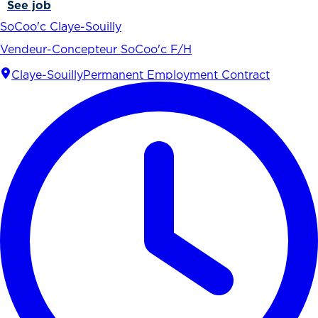
See job
SoCoo'c Claye-Souilly
Vendeur-Concepteur SoCoo'c F/H
Claye-Souilly
Permanent Employment Contract