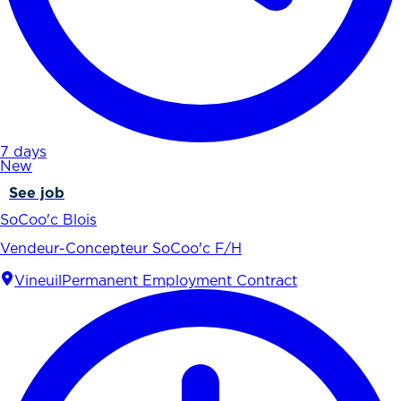
7 days
New
See job
SoCoo'c Blois
Vendeur-Concepteur SoCoo'c F/H
Vineuil
Permanent Employment Contract