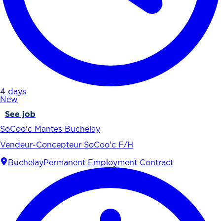
4 days
New
See job
SoCoo'c Mantes Buchelay
Vendeur-Concepteur SoCoo'c F/H
Buchelay
Permanent Employment Contract