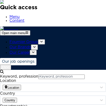
Quick access
Menu
Content
Open main menu
Fournier Group
Our Brands
Our Career
Our job openings
EN
Keyword, profession
Location
Location
Country
Country