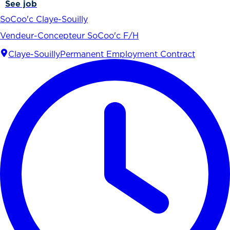
See job
SoCoo'c Claye-Souilly
Vendeur-Concepteur SoCoo'c F/H
Claye-Souilly
Permanent Employment Contract