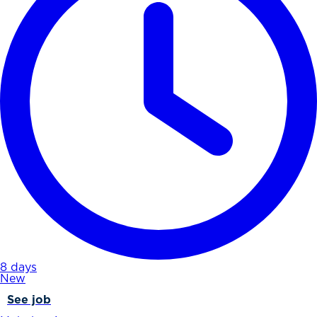
8 days
New
See job