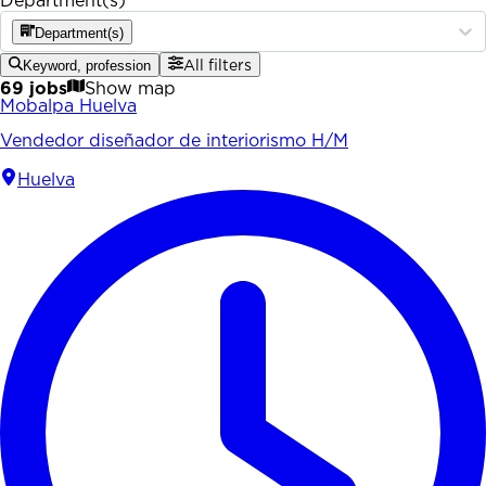
Department(s)
Department(s)
Keyword, profession
All filters
69 jobs
Show map
Mobalpa Huelva
Vendedor diseñador de interiorismo H/M
Huelva