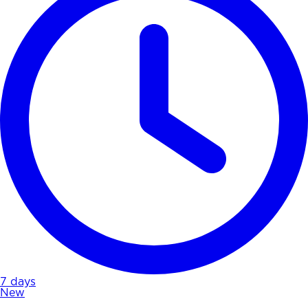
7 days
New