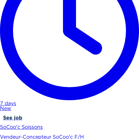
7 days
New
See job
SoCoo'c Soissons
Vendeur-Concepteur SoCoo'c F/H