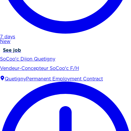
7 days
New
See job
SoCoo'c Dijon Quetigny
Vendeur-Concepteur SoCoo'c F/H
Quetigny
Permanent Employment Contract