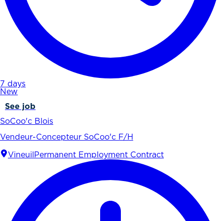
7 days
New
See job
SoCoo'c Blois
Vendeur-Concepteur SoCoo'c F/H
Vineuil
Permanent Employment Contract