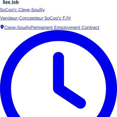
See job
SoCoo'c Claye-Souilly
Vendeur-Concepteur SoCoo'c F/H
Claye-Souilly
Permanent Employment Contract