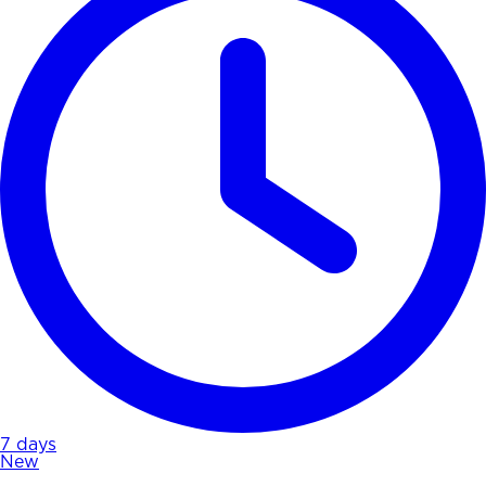
7 days
New