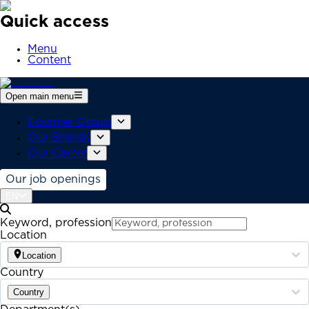
Quick access
Menu
Content
Open main menu
Fournier Group
Our Brands
Our Career
Our job openings
EN
Keyword, profession
Location
Location
Country
Country