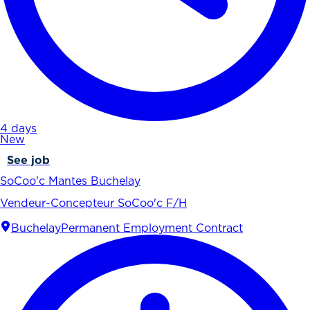
4 days
New
See job
SoCoo'c Mantes Buchelay
Vendeur-Concepteur SoCoo'c F/H
Buchelay
Permanent Employment Contract