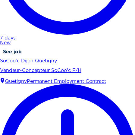
7 days
New
See job
SoCoo'c Dijon Quetigny
Vendeur-Concepteur SoCoo'c F/H
Quetigny
Permanent Employment Contract