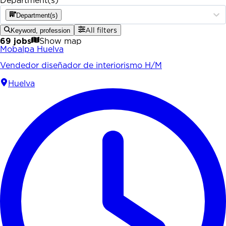
Department(s)
Department(s)
Keyword, profession
All filters
69 jobs
Show map
Mobalpa Huelva
Vendedor diseñador de interiorismo H/M
Huelva