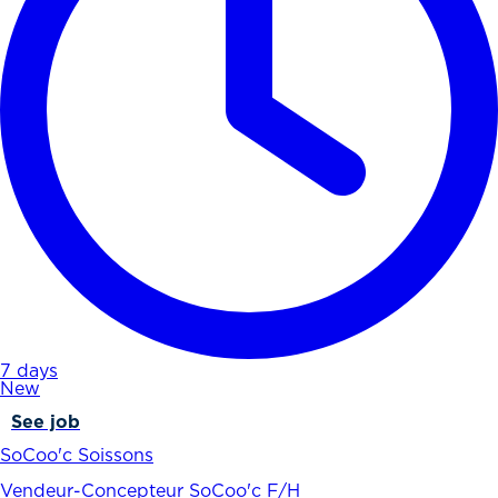
7 days
New
See job
SoCoo'c Soissons
Vendeur-Concepteur SoCoo'c F/H