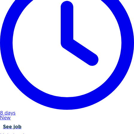
8 days
New
See job