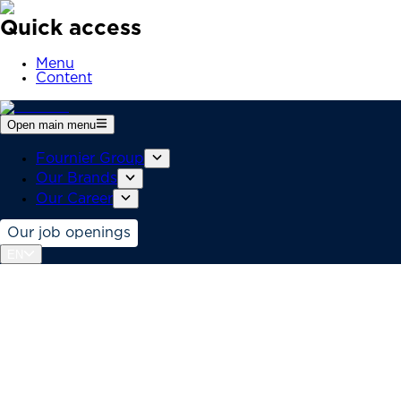
Quick access
Menu
Content
Open main menu
Fournier Group
Our Brands
Our Career
Our job openings
EN