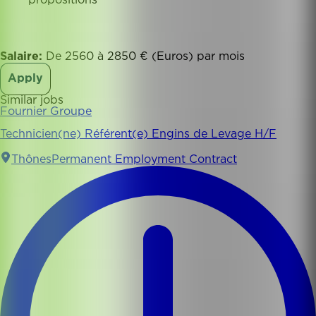
propositions
Salaire:
De 2560 à 2850 € (Euros) par mois
Apply
Similar jobs
Fournier Groupe
Technicien(ne) Référent(e) Engins de Levage H/F
Thônes
Permanent Employment Contract