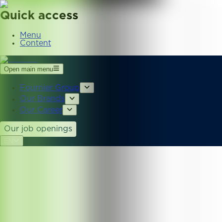
Quick access
Menu
Content
Open main menu
Fournier Group
Our Brands
Our Career
Our job openings
EN