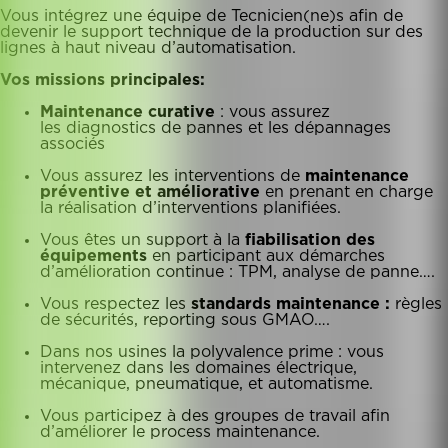
Vous intégrez une équipe de Tecnicien(ne)s afin de
devenir le support technique de la production sur des
lignes à haut niveau d’automatisation.
Vos missions principales:
Maintenance curative
: vous assurez
les diagnostics de pannes et les dépannages
associés
Vous assurez les interventions de
maintenance
préventive
et améliorative
en prenant en charge
la réalisation d’interventions planifiées.
Vous êtes un support à la
fiabilisation des
équipements
en participant aux démarches
d’amélioration continue : TPM, analyse de panne….
Vous respectez les
standards maintenance :
règles
de sécurités, reporting sous GMAO….
Dans nos usines la polyvalence prime : vous
intervenez dans les domaines électrique,
mécanique, pneumatique, et automatisme.
Vous participez à des groupes de travail afin
d’améliorer le process maintenance.