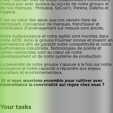
Chez Fournier, plus de 2000 collaborateurs contribuent
chaque jour avec audace au succès de notre groupe et
de nos marques : Mobalpa, SoCoo'c, Perene, Delpha et
Hygena
C'est au cœur des alpes que nos savoirs-faire de
fabriquant, concepteur de marques, franchiseur et
distributeur d'aménagement sur mesure sont ancrés.
Notre indépendance et notre agilité sont inscrites dans
notre ADN. Ainsi le groupe Fournier innove et investit en
permanence afin de garantir notre compétitivité et notre
performance industrielle. Technologies de pointe et
usines connectées sont au cœur de notre
développement et de notre système de production.
La pérennité de notre groupe s'appuie à la fois sur notre
croissance et notre capacité à répondre aux enjeux
sociétaux et environnementaux.
Et si nous œuvrions ensemble pour cultiver avec
bienveillance la convivialité qui règne chez nous ?
Your tasks