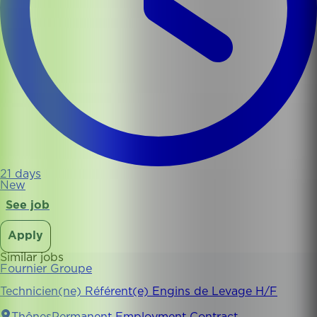
21 days
New
See job
Apply
Similar jobs
Fournier Groupe
Technicien(ne) Référent(e) Engins de Levage H/F